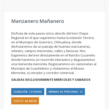
Manzanero Mañanero
Disfruta de este paseo único abordo del tren Chepe
Regional en el que viajaremos hasta la estación Terrero,
en el Municipio de Guerrero, Chihuahua, donde
disfrutaremos de un paisaje de huertas manzaneras,
viñedos, campos menonitas, valles y llanuras. Nos
bajaremos del tren directamente en el Rancho Cuzareño
donde haremos un recorrido interactivo y degustaremos
una merienda menonita. Regresaremos en camionetas al
Municipio de Cuauhtémoc y visitaremos el Museo
Menonita, su mirador y corredor comercial.
SALIDAS EXCLUSIVAMENTE MIERCOLES Y SABADOS
DURACIÓN: 12 HORAS
MÍNIMO DE PERSONAS: 12
COSTO: $3,200.00